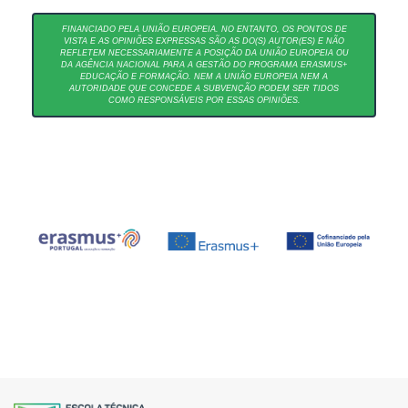
FINANCIADO PELA UNIÃO EUROPEIA. NO ENTANTO, OS PONTOS DE
VISTA E AS OPINIÕES EXPRESSAS SÃO AS DO(S) AUTOR(ES) E NÃO
REFLETEM NECESSARIAMENTE A POSIÇÃO DA UNIÃO EUROPEIA OU
DA AGÊNCIA NACIONAL PARA A GESTÃO DO PROGRAMA ERASMUS+
EDUCAÇÃO E FORMAÇÃO. NEM A UNIÃO EUROPEIA NEM A
AUTORIDADE QUE CONCEDE A SUBVENÇÃO PODEM SER TIDOS
COMO RESPONSÁVEIS POR ESSAS OPINIÕES.