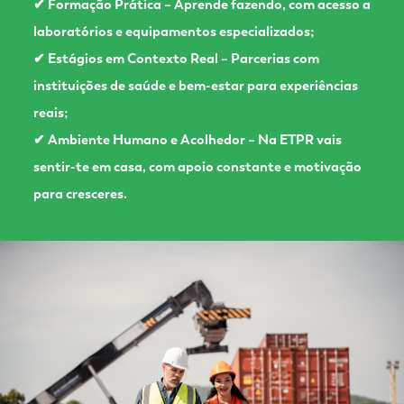
✔ Formação Prática – Aprende fazendo, com acesso a
laboratórios e equipamentos especializados;
✔ Estágios em Contexto Real – Parcerias com
instituições de saúde e bem-estar para experiências
reais;
✔ Ambiente Humano e Acolhedor – Na ETPR vais
sentir-te em casa, com apoio constante e motivação
para cresceres.